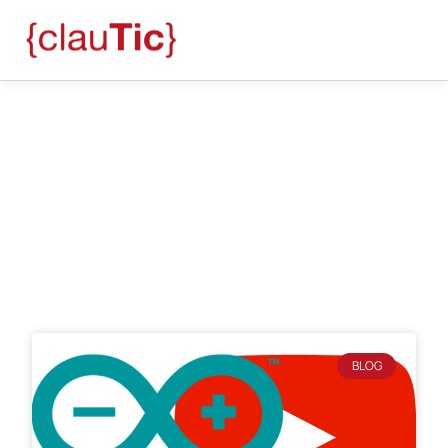
Blog
Marc Gálvez Font
BLOG