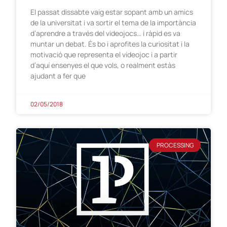
El passat dissabte vaig estar sopant amb un amics
de la universitat i va sortir el tema de la importància
d’aprendre a través del videojocs… i ràpid es va
muntar un debat. És bo i aprofites la curiositat i la
motivació que representa el videojoc i a partir
d’aquí ensenyes el que vols, o realment estàs
ajudant a fer que
02/05/2018
PROCESSING