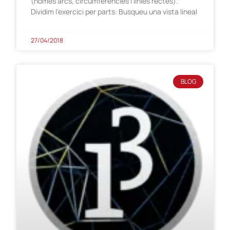
(només arcs, circumferències i línies rectes).
Dividim l’exercici per parts: Busqueu una vista lineal
27/04/2018
BLOG