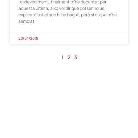
l’esdeveniment…finalment m’he decantat per
aquesta última, això vol dir que potser no us
explicaré tot el que hi ha hagut, però si el que m’ha
semblat
20/04/2018
1
2
3