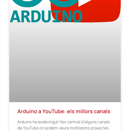
Arduino a YouTube: els millors canals
Arduino ha esdevingut l’eix central d’alguns canals
de YouTube on podem veure moltíssims projectes