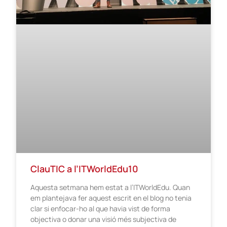
ClauTIC a l’ITWorldEdu10
Aquesta setmana hem estat a l’ITWorldEdu. Quan
em plantejava fer aquest escrit en el blog no tenia
clar si enfocar-ho al que havia vist de forma
objectiva o donar una visió més subjectiva de