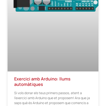
Exercici amb Arduino: llums
automàtiques
Si vols donar els teus primers passos, atent a
l’exercici amb Arduino que et proposem! Ara que ja
saps què és Arduino et proposem que comencis a