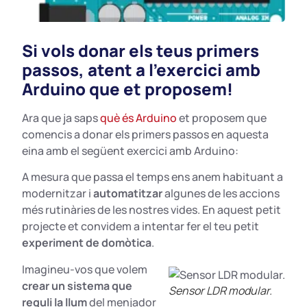
Si vols donar els teus primers
passos, atent a l’exercici amb
Arduino que et proposem!
Ara que ja saps
què és Arduino
et proposem que
comencis a donar els primers passos en aquesta
eina amb el següent exercici amb Arduino:
A mesura que passa el temps ens anem habituant a
modernitzar i
automatitzar
algunes de les accions
més rutinàries de les nostres vides. En aquest petit
projecte et convidem a intentar fer el teu petit
experiment
de domòtica
.
Imagineu-vos que volem
crear un sistema que
Sensor LDR modular.
reguli la llum
del menjador