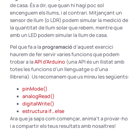
de casa. És a dir, que quan hi hagi poc sol
encenguem els llums, i al contrari. Mitjançant un
sensor de llum (o LDR) podem simular la medició de
la quantitat de llum solar que rebem, mentre que
amb un LED podem simular la llum de casa.
Pel que fa a la
programació
d’aquest exercici
haurem de fer servir varies funcions que podem
trobar a la
API d’Arduino
(una API és un llistat amb
totes les funcions d’un llenguatge o d’una
llibreria). Us recomanem que us mireu les següents:
pinMode()
analogRead()
digitalWrite()
estructura if…else
Ara que ja saps com començar, anima’t a provar-ho
i a compartir els teus resultats amb nosaltres!