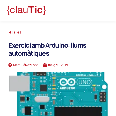
BLOG
Exercici amb Arduino: llums
automàtiques
Marc Gálvez Font
maig 30, 2019