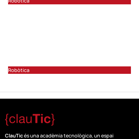
Robòtica
+14 anys
R7- Equips de competició
Robòtica
ClauTic
és una acadèmia tecnològica, un espai