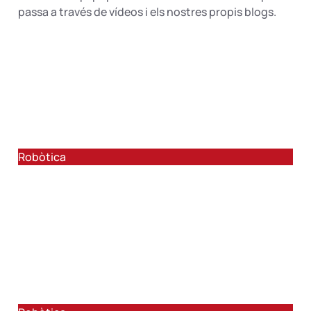
passa a través de vídeos i els nostres propis blogs.
8-10 anys (primària)
R1- Robòtica per a primària amb Dash i
Lego WeDo 2.0
Robòtica
9-12 anys (primària)
R2 – Robòtica amb Lego Mindstorms