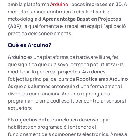
amb la plataforma
Arduino
i peces
impreses en 3D
. A
més, els alumnes continuen treballant amb la
metodologia d’
Aprenentatge Basat en Projectes
(ABP)
, la qual fomenta el treball en equip i l’aplicació
pràctica dels coneixements.
Què és Arduino?
Arduino
és una plataforma de hardware lliure, fet
que significa que qualsevol persona pot utilitzar-la i
modificar-la per crear projectes. Així doncs,
l’objectiu principal del curs de
Robòtica amb Arduino
és que els alumnes entenguin d’una forma amena i
divertida com funciona Arduino i aprenguin a
programar-lo amb codi escrit per controlar sensors i
actuadors.
Els
objectius del curs
inclouen desenvolupar
habilitats en programació i entendre el
funcionament dels components electrònics. A més a