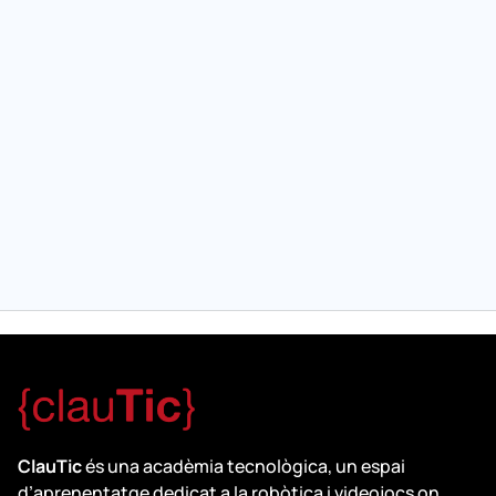
ClauTic
és una acadèmia tecnològica, un espai
d’aprenentatge dedicat a la robòtica i videojocs on