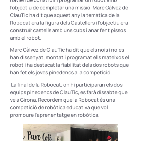
l’objectiu de completar una missió. Marc Gàlvez de
ClauTic ha dit que aquest any la temàtica de la
Robocat era la figura dels Castellers i l’objectiu era
construïr castells amb uns cubs i anar fent pissos
amb el robot.
Marc Gàlvez de ClauTic ha dit que els nois i noies
han dissenyat, montat i programat ells mateixos el
robot i ha destacat la fiabilitat dels dos robots que
han fet els joves pinedencs a la competició.
La final de la Robocat, on hi participaran els dos
equips pinedencs de ClauTic, es farà dissabte que
ve a Girona. Recordem que la Robocat és una
competició de robòtica educativa que vol
promoure l’aprenentatge en robòtica.