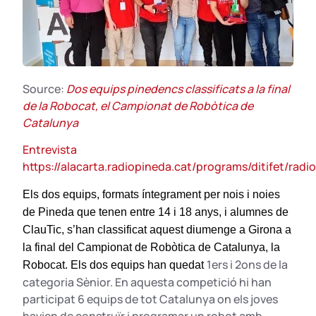
Source:
Dos equips pinedencs classificats a la final
de la Robocat, el Campionat de Robòtica de
Catalunya
Entrevista
https://alacarta.radiopineda.cat/programs/ditifet/ra
Els dos equips, formats íntegrament per nois i noies
de Pineda que tenen entre 14 i 18 anys, i alumnes de
ClauTic, s’han classificat aquest diumenge a Girona a
la final del Campionat de Robòtica de Catalunya, la
1ers i 2ons de la
Robocat. Els dos equips han quedat
categoria Sènior. En aquesta competició hi han
participat 6 equips de tot Catalunya on els joves
havien de construïr i programar un robot amb