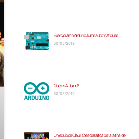
Exercici amb Arduino: llums automàtiques
30/05/2019
Què és Arduino?
30/05/2019
Un equip de ClauTIC es classifica per a la final de