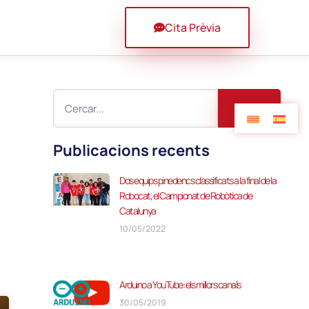
Cita Prèvia
Publicacions recents
Dos equips pinedencs classificats a la final de la
Robocat, el Campionat de Robòtica de
Catalunya
10/05/2022
Arduino a YouTube: els millors canals
30/05/2019