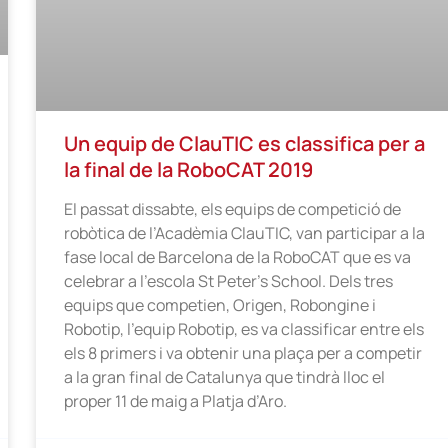
Un equip de ClauTIC es classifica per a
la final de la RoboCAT 2019
El passat dissabte, els equips de competició de
robòtica de l’Acadèmia ClauTIC, van participar a la
fase local de Barcelona de la RoboCAT que es va
celebrar a l’escola St Peter’s School. Dels tres
equips que competien, Origen, Robongine i
Robotip, l’equip Robotip, es va classificar entre els
els 8 primers i va obtenir una plaça per a competir
a la gran final de Catalunya que tindrà lloc el
proper 11 de maig a Platja d’Aro.