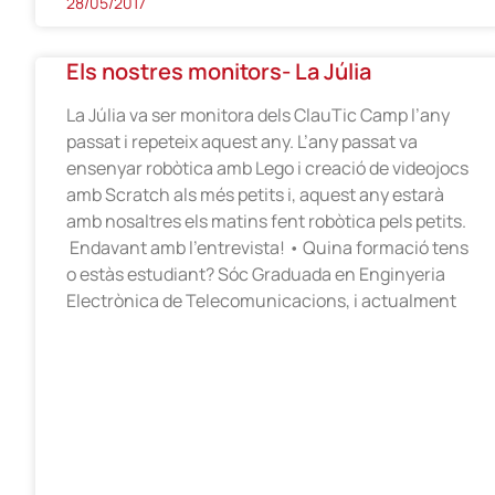
28/05/2017
Els nostres monitors- La Júlia
La Júlia va ser monitora dels ClauTic Camp l’any
passat i repeteix aquest any. L’any passat va
ensenyar robòtica amb Lego i creació de videojocs
amb Scratch als més petits i, aquest any estarà
amb nosaltres els matins fent robòtica pels petits.
Endavant amb l’entrevista! • Quina formació tens
o estàs estudiant? Sóc Graduada en Enginyeria
Electrònica de Telecomunicacions, i actualment