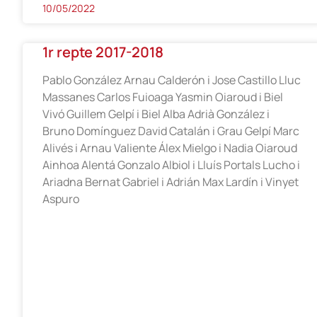
10/05/2022
1r repte 2017-2018
Pablo González Arnau Calderón i Jose Castillo Lluc
Massanes Carlos Fuioaga Yasmin Oiaroud i Biel
Vivó Guillem Gelpí i Biel Alba Adrià González i
Bruno Domínguez David Catalán i Grau Gelpí Marc
Alivés i Arnau Valiente Álex Mielgo i Nadia Oiaroud
Ainhoa Alentá Gonzalo Albiol i Lluís Portals Lucho i
Ariadna Bernat Gabriel i Adrián Max Lardín i Vinyet
Aspuro