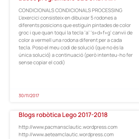
CONDICIONALS CONDICIONALS PROCESSING
L’exercici consisteix en dibuixar 5 rodones a
diferents posicions que estiguin pintades de color
groc i que quan toqui la tecla ‘a’ ‘s»d»f»g’ canvii de
color a vermell una rodona diferent per a cada
tecla. Poso el meu codi de solució (que no és la
única solució) a continuació (però intenteu-ho fer
sense copiar el codi)
30/11/2017
Blogs robòtica Lego 2017-2018
http://www.pacmansclautic.wordpress.com
http://www.aeteamclautic.wordpress.com