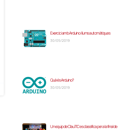
Exercici amb Arduino: llums automàtiques
30/05/2019
Què és Arduino?
30/05/2019
Un equip de ClauTIC es classifica per a la final de