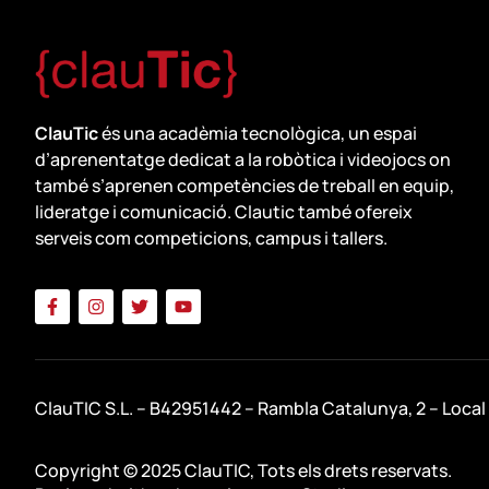
ClauTic
és una acadèmia tecnològica, un espai
d’aprenentatge dedicat a la robòtica i videojocs on
també s’aprenen competències de treball en equip,
lideratge i comunicació. Clautic també ofereix
serveis com competicions, campus i tallers.
ClauTIC S.L. – B42951442 – Rambla Catalunya, 2 – Local
Copyright © 2025 ClauTIC, Tots els drets reservats.