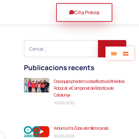
Cita Prèvia
Publicacions recents
Dos equips pinedencs classificats a la final de la
Robocat, el Campionat de Robòtica de
Catalunya
10/05/2022
Arduino a YouTube: els millors canals
30/05/2019