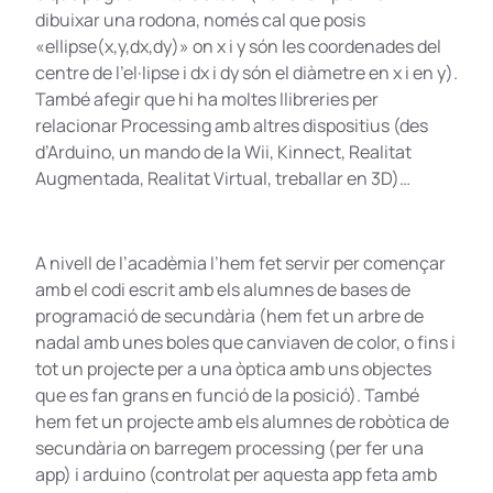
dibuixar una rodona, només cal que posis
«ellipse(x,y,dx,dy)» on x i y són les coordenades del
centre de l’el·lipse i dx i dy són el diàmetre en x i en y).
També afegir que hi ha moltes llibreries per
relacionar Processing amb altres dispositius (des
d’Arduino, un mando de la Wii, Kinnect, Realitat
Augmentada, Realitat Virtual, treballar en 3D)…
A nivell de l’acadèmia l’hem fet servir per començar
amb el codi escrit amb els alumnes de bases de
programació de secundària (hem fet un arbre de
nadal amb unes boles que canviaven de color, o fins i
tot un projecte per a una òptica amb uns objectes
que es fan grans en funció de la posició). També
hem fet un projecte amb els alumnes de robòtica de
secundària on barregem processing (per fer una
app) i arduino (controlat per aquesta app feta amb