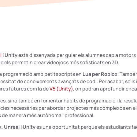
l
i Unity
està dissenyada per guiar els alumnes cap a motors 
els permetin crear videojocs més sofisticats en 3D.
la programació amb petits scripts en
Lua per Roblox
. També 
cessitat de coneixements avançats de codi. Per acabar, se’ls
tures futures com la de
V5 (Unity)
, on podran aprofundir enca
es, sinó també en fomentar hàbits de programació i la resolu
ncies necessàries per abordar projectes més complexos en e
s de manera més autònoma i professional.
, Unreal i Unity
és una oportunitat perquè els estudiants fac