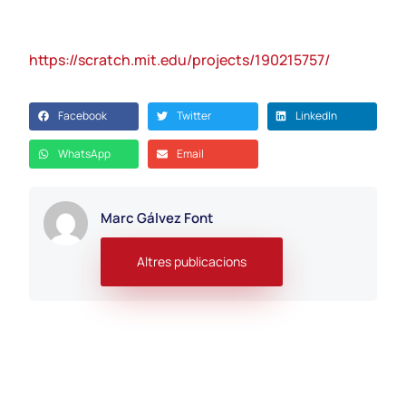
https://scratch.mit.edu/projects/190215757/
Facebook
Twitter
LinkedIn
WhatsApp
Email
Marc Gálvez Font
Altres publicacions