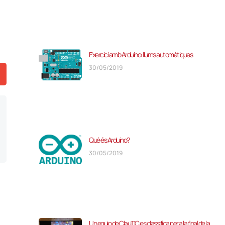
Exercici amb Arduino: llums automàtiques
30/05/2019
Què és Arduino?
30/05/2019
Un equip de ClauTIC es classifica per a la final de la