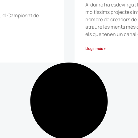
Arduino ha esdevingut 
moltíssims projectes in
t, el Campionat de
nombre de creadors de 
atraure les ments més c
els que tenen un canal 
Llegir més »