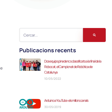
Publicacions recents
Dos equips pinedencs classificats a la final de la
Robocat, el Campionat de Robòtica de
ue
Catalunya
10/05/2022
Arduino a YouTube: els millors canals
30/05/2019