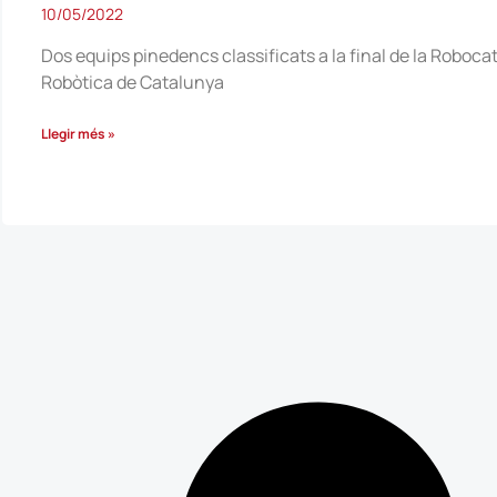
10/05/2022
Dos equips pinedencs classificats a la final de la Roboca
Robòtica de Catalunya
Llegir més »