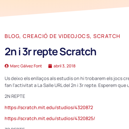
BLOG
,
CREACIÓ DE VIDEOJOCS
,
SCRATCH
2n i 3r repte Scratch
Marc Gálvez Font
abril 3, 2018
Us deixo els enllaços als estudis on hi trobarem els jocs c
fan l’activitat a La Salle URL del 2n i 3r repte. Esperem que
2N REPTE
https://scratch.mit.edu/studios/4320872
https://scratch.mit.edu/studios/4320825/