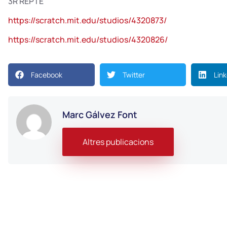
3R REPTE
https://scratch.mit.edu/studios/4320873/
https://scratch.mit.edu/studios/4320826/
Facebook
Twitter
Lin
Marc Gálvez Font
Altres publicacions