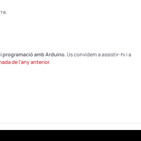
rra.
 i programació amb Arduino
. Us convidem a assistir-hi i a
nada de l’any anterior
.