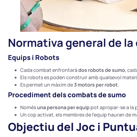
Normativa general de la
Equips i Robots
Cada combat enfrontarà
dos robots de sumo
, ca
Els robots es poden construir amb qualsevol materia
Es permet un màxim de
3 motors per robot
.
Procediment dels combats de sumo
Només
una persona per equip
pot apropar-se a la p
Un cop activat, els membres de l’equip hauran de 
Objectiu del Joc i Punt