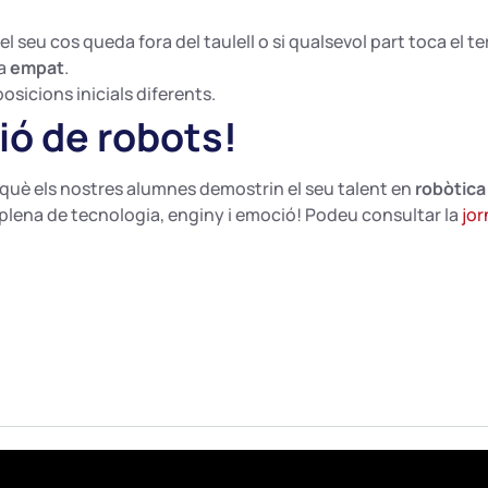
l seu cos queda fora del taulell o si qualsevol part toca el te
ra
empat
.
osicions inicials diferents.
ió de robots!
què els nostres alumnes demostrin el seu talent en
robòtica
plena de tecnologia, enginy i emoció! Podeu consultar la
jor