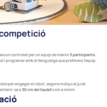
 competició
dascun controlat per un equip de màxim
3 participants
.
l i programar amb el llenguatge que prefereixi l’equip.
ista per engegar el robot, segons indiqui el jurat.
mantenir-se a
30 cm del taulell
com a mínim.
uació