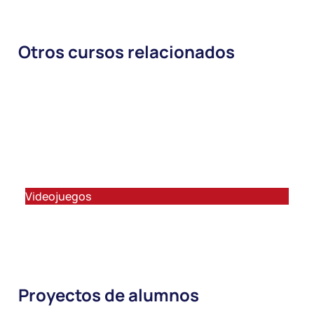
Otros cursos relacionados
+14 años
V8 – Creación de videojuegos propios
con Unity (Avanzado)
Videojuegos
V
Proyectos de alumnos