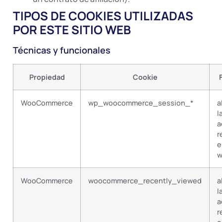
TIPOS DE COOKIES UTILIZADAS
POR ESTE SITIO WEB
Técnicas y funcionales
Propiedad
Cookie
WooCommerce
wp_woocommerce_session_*
a
l
a
r
e
w
WooCommerce
woocommerce_recently_viewed
a
l
a
r