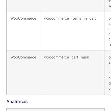
e
w
WooCommerce
woocommerce_items_in_cart
p
a
a
e
c
l
WooCommerce
woocommerce_cart_hash
p
a
a
e
c
d
c
Analíticas