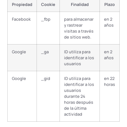
Propiedad
Cookie
Finalidad
Plazo
Facebook
_fbp
para almacenar
en 2
y rastrear
años
visitas a través
de sitios web.
Google
_ga
ID utiliza para
en 2
identificar a los
años
usuarios
Google
_gid
ID utiliza para
en 22
identificar a los
horas
usuarios
durante 24
horas después
de la última
actividad