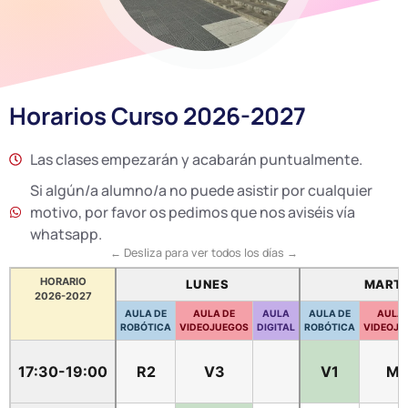
Horarios Curso 2026-2027
Las clases empezarán y acabarán puntualmente.
Si algún/a alumno/a no puede asistir por cualquier
motivo, por favor os pedimos que nos aviséis vía
whatsapp.
← Desliza para ver todos los días →
HORARIO
LUNES
MART
2026-2027
AULA DE
AULA DE
AULA
AULA DE
AULA 
ROBÓTICA
VIDEOJUEGOS
DIGITAL
ROBÓTICA
VIDEOJU
17:30-19:00
R2
V3
V1
M