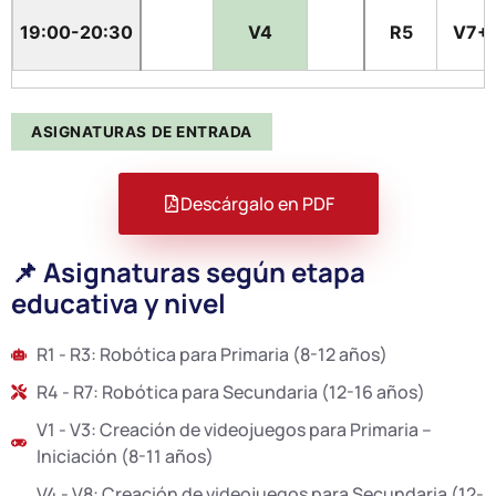
19:00-20:30
V4
R5
V7+
ASIGNATURAS DE ENTRADA
Descárgalo en PDF
📌 Asignaturas según etapa
educativa y nivel
R1 - R3: Robótica para Primaria (8-12 años)
R4 - R7: Robótica para Secundaria (12-16 años)
V1 - V3: Creación de videojuegos para Primaria –
Iniciación (8-11 años)
V4 - V8: Creación de videojuegos para Secundaria (12-