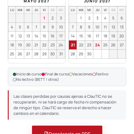
MAYO 2027
JUNIO 2027
LU
MA
MI
JU
VI
SÁ
DO
LU
MA
MI
JU
VI
SÁ
DO
1
2
3
1
2
3
4
5
6
4
5
6
7
8
9
10
7
8
9
10
11
12
13
11
12
13
14
15
16
17
14
15
16
17
18
19
20
18
19
20
21
22
23
24
21
22
23
24
25
26
27
25
26
27
28
29
30
31
28
29
30
Inicio de curso
Final de curso
Vacaciones
Festivo
No lectivo (BETT / otros)
Las clases perdidas por causas ajenas a ClauTIC no se
recuperarán, ni se hará cargo de fecha ni compensación
de ningún tipo. ClauTIC se reserva el derecho a hacer
cambios en el calendario.