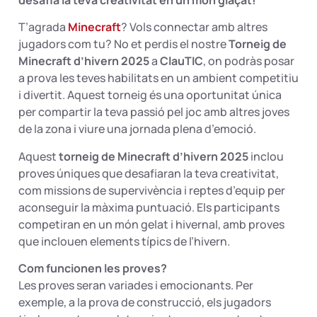
desafia la teva creativitat en un món glaçat!
T’agrada
Minecraft
? Vols connectar amb altres
jugadors com tu? No et perdis el nostre
Torneig de
Minecraft d’hivern 2025
a
ClauTIC
, on podràs posar
a prova les teves habilitats en un ambient competitiu
i divertit. Aquest torneig és una oportunitat única
per compartir la teva passió pel joc amb altres joves
de la zona i viure una jornada plena d’emoció.
Aquest
torneig de Minecraft d’hivern 2025
inclou
proves úniques que desafiaran la teva creativitat,
com missions de supervivència i reptes d’equip per
aconseguir la màxima puntuació. Els participants
competiran en un món gelat i hivernal, amb proves
que inclouen elements típics de l’hivern.
Com funcionen les proves?
Les proves seran variades i emocionants. Per
exemple, a la prova de construcció, els jugadors