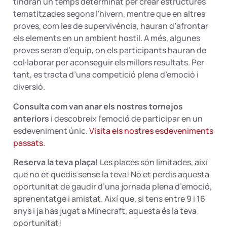
tindran un temps determinat per crear estructures
tematitzades segons l’hivern, mentre que en altres
proves, com les de supervivència, hauran d’afrontar
els elements en un ambient hostil. A més, algunes
proves seran d’equip, on els participants hauran de
col·laborar per aconseguir els millors resultats. Per
tant, es tracta d’una competició plena d’emoció i
diversió.
Consulta com van anar els nostres tornejos
anteriors
i descobreix l’emoció de participar en un
esdeveniment únic.
Visita els nostres esdeveniments
passats
.
Reserva la teva plaça!
Les places són limitades, així
que no et quedis sense la teva! No et perdis aquesta
oportunitat de gaudir d’una jornada plena d’emoció,
aprenentatge i amistat. Així que, si tens entre 9 i 16
anys i ja has jugat a Minecraft, aquesta és la teva
oportunitat!