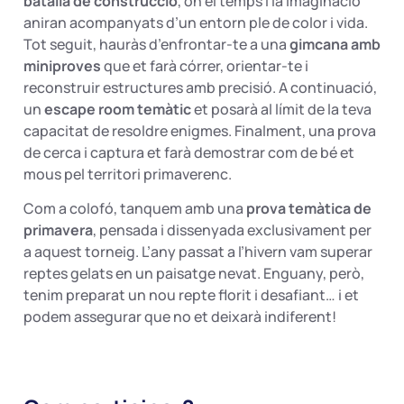
batalla de construcció
, on el temps i la imaginació
aniran acompanyats d’un entorn ple de color i vida.
Tot seguit, hauràs d’enfrontar-te a una
gimcana amb
miniproves
que et farà córrer, orientar-te i
reconstruir estructures amb precisió. A continuació,
un
escape room temàtic
et posarà al límit de la teva
capacitat de resoldre enigmes. Finalment, una prova
de cerca i captura et farà demostrar com de bé et
mous pel territori primaverenc.
Com a colofó, tanquem amb una
prova temàtica de
primavera
, pensada i dissenyada exclusivament per
a aquest torneig. L’any passat a l’hivern vam superar
reptes gelats en un paisatge nevat. Enguany, però,
tenim preparat un nou repte florit i desafiant… i et
podem assegurar que no et deixarà indiferent!