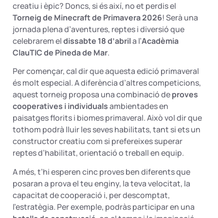
creatiu i èpic? Doncs, si és així, no et perdis el
Torneig de Minecraft de Primavera 2026
! Serà una
jornada plena d’aventures, reptes i diversió que
celebrarem el
dissabte 18 d’abril
a l’
Acadèmia
ClauTIC de Pineda de Mar
.
Per començar, cal dir que aquesta edició primaveral
és molt especial. A diferència d’altres competicions,
aquest torneig proposa una combinació de
proves
cooperatives i individuals
ambientades en
paisatges florits i biomes primaveral. Això vol dir que
tothom podrà lluir les seves habilitats, tant si ets un
constructor creatiu com si prefereixes superar
reptes d’habilitat, orientació o treball en equip.
A més, t’hi esperen cinc proves ben diferents que
posaran a prova el teu enginy, la teva velocitat, la
capacitat de cooperació i, per descomptat,
l’estratègia. Per exemple, podràs participar en una