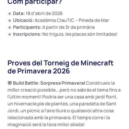
Com participar?
🔹
Data:
18 d’abril de 2026
🔹
Ubicació:
Acadèmia ClauTIC – Pineda de Mar
🔹
Participants:
A partir de 3r de primària
🔹
Inscripcions:
No triguis, les places són limitades!
Proves del Torneig de Minecraft
de Primavera 2026
🌸 Build Battle: Sorpresa Primaveral
Construeix la
millor creació possible… però no sabràs el tema fins a
l’últim moment! Podria ser una casa amb jardí florit,
un hivernacle ple de plantes, una paradeta de Sant
Jordi, un pícnic a l’aire lliure o qualsevol altra cosa
relacionada amb la primavera. El temps corre i la
imaginació serà la teva millor aliada!