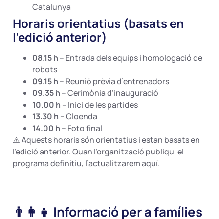
Catalunya
Horaris orientatius (basats en
l’edició anterior)
08.15 h
– Entrada dels equips i homologació de
robots
09.15 h
– Reunió prèvia d’entrenadors
09.35 h
– Cerimònia d’inauguració
10.00 h
– Inici de les partides
13.30 h
– Cloenda
14.00 h
– Foto final
⚠️ Aquests horaris són orientatius i estan basats en
l’edició anterior. Quan l’organització publiqui el
programa definitiu, l’actualitzarem aquí.
👨‍👩‍👧 Informació per a famílies