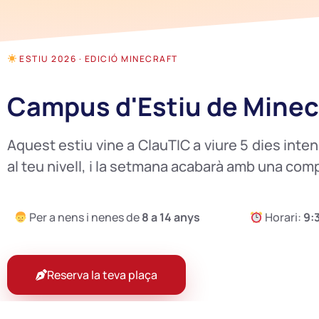
ESTIU 2026 · EDICIÓ MINECRAFT
Campus d'Estiu de Minec
Aquest estiu vine a ClauTIC a viure 5 dies inte
al teu nivell, i la setmana acabarà amb una compe
Per a nens i nenes de
8 a 14 anys
Horari:
9:
Reserva la teva plaça