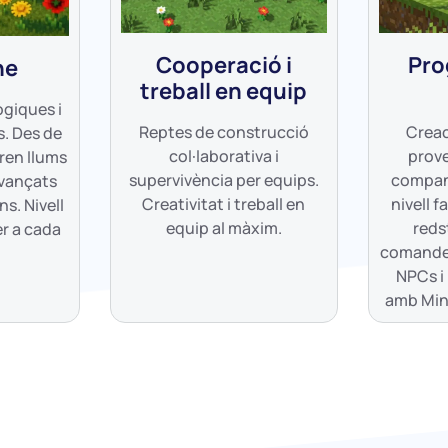
Cooperació i
Pro
ne
treball en equip
ògiques i
Reptes de construcció
Creac
. Des de
col·laborativa i
prove
ren llums
supervivència per equips.
company
avançats
Creativitat i treball en
nivell f
s. Nivell
equip al màxim.
reds
er a cada
comande
NPCs i
amb Min