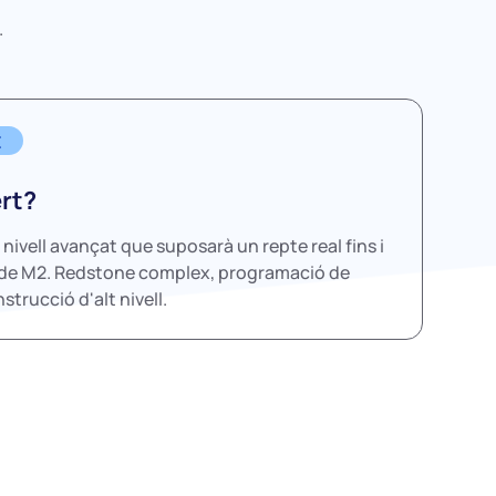
.
t
ert?
 nivell avançat que suposarà un repte real fins i
s de M2. Redstone complex, programació de
strucció d'alt nivell.