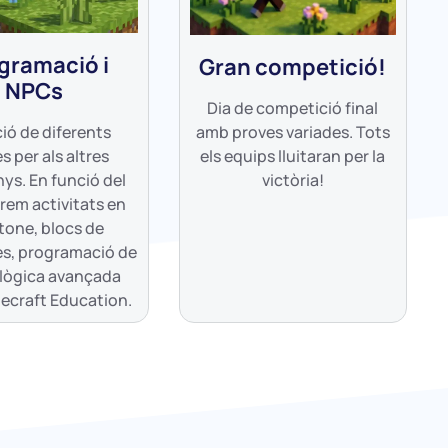
gramació i
Gran competició!
NPCs
Dia de competició final
amb proves variades. Tots
ió de diferents
els equips lluitaran per la
s per als altres
victòria!
s. En funció del
arem activitats en
tone, blocs de
s, programació de
 lògica avançada
ecraft Education.