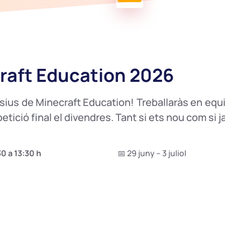
raft Education 2026
nsius de Minecraft Education! Treballaràs en equ
tició final el divendres. Tant si ets nou com si ja
30 a 13:30 h
📅 29 juny – 3 juliol