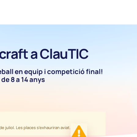
raft a ClauTIC
all en equip i competició final!
s de 8 a 14 anys
e juliol. Les places s'exhauriran aviat.