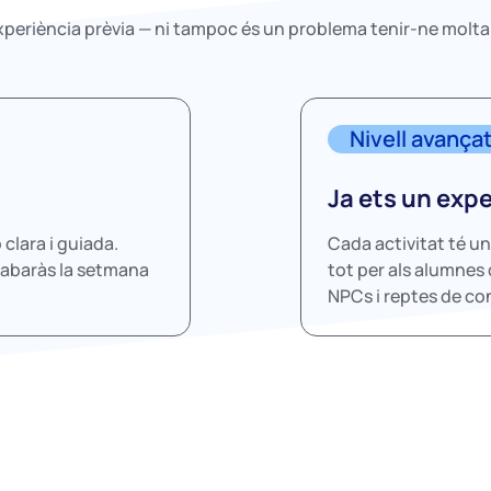
xperiència prèvia — ni tampoc és un problema tenir-ne molta
Nivell avança
Ja ets un exp
 clara i guiada.
Cada activitat té un
cabaràs la setmana
tot per als alumne
NPCs i reptes de con