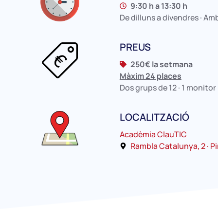
9:30 h a 13:30 h
De dilluns a divendres · Am
PREUS
250€ la setmana
Màxim 24 places
Dos grups de 12 · 1 monitor
LOCALITZACIÓ
Acadèmia ClauTIC
Rambla Catalunya, 2 · Pin