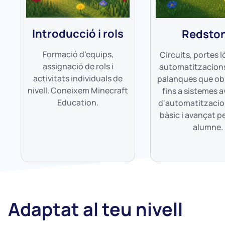
Introducció i rols
Redsto
Formació d'equips,
Circuits, portes l
assignació de rols i
automatitzacions
activitats individuals de
palanques que ob
nivell. Coneixem Minecraft
fins a sistemes 
Education.
d'automatitzacion
bàsic i avançat p
alumne.
Adaptat al teu nivell