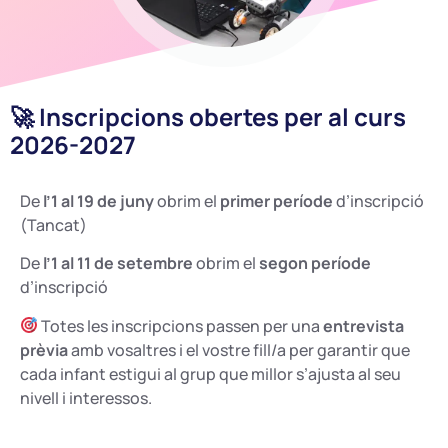
🚀 Inscripcions obertes per al curs
2026-2027
De
l’1
al
19
de
juny
obrim
el
primer
període
d’
inscripció
(Tancat)
De
l’1
al 11 de setembre
obrim el
segon període
d’inscripció
Totes les inscripcions passen per una
entrevista
prèvia
amb vosaltres i el vostre fill/a per garantir que
cada infant estigui al grup que millor s’ajusta al seu
nivell i interessos.