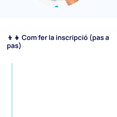
👦👧 Com fer la inscripció (pas a
pas)
Pas 1
📚 Tria l'assignatura que més
interessa al teu fill/a
— Si té menys de 12 anys,
comença per "V1" (Videojocs
Inicial), "R1" (Robòtica Inicial) o