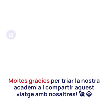
Pas 5
📧 Envia'l per email
Adjunta el full de matrícula
completat i envia'l per email a
info@clautic.com
Moltes gràcies
per triar la nostra
acadèmia i compartir aquest
viatge amb nosaltres! 🚀 😃