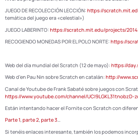
JUEGO DE RECOLECCIÓN LECCIÓN:
https://scratch.mit.e
temática del juego era «celestial»)
JUEGO LABERINTO:
https://scratch.mit.edu/projects/201
RECOGIENDO MONEDAS POR EL POLO NORTE:
https://scr
Web del día mundial del Scratch (12 de mayo):
https://day
Web d’en Pau Nin sobre Scratch en catalán:
http://www.s
Canal de Youtube de Frank Sabaté sobre juegos con Scra
https://www.youtube.com/channel/UCI9LGKL31tnobzD-
Están intentando hacer el Fornite con Scratch con dife
Parte 1
,
parte 2
,
parte 3
…
Si tenéis enlaces interesante, también los podemos incorpo