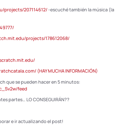
du/projects/207114612/
-escuché también la música (la
449777/
atch.mit.edu/projects/178612068/
.scratch.mit.edu/
cratchcatala.com/ (HAY MUCHA INFORMACIÓN)
tch que se pueden hacer en 5 minutos:
zc_Sv2w/feed
rentes partes… LO CONSEGUIRÁN??
rar e ir actualizando el post!