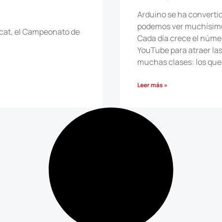
Arduino se ha converti
podemos ver muchísimo
ocat, el Campeonato de
Cada día crece el núme
YouTube para atraer la
muchas clases: los que 
Leer más »