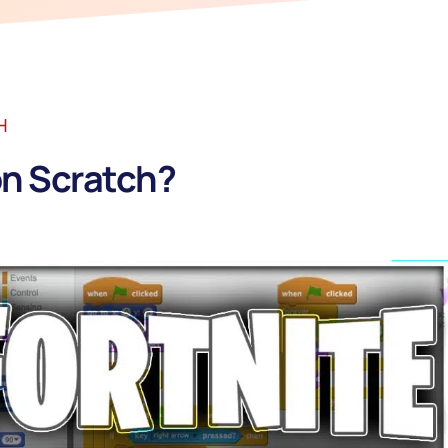
H
on Scratch?