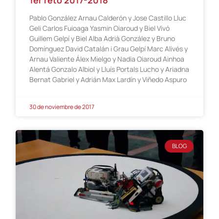
1er reto 2017-2018
Pablo González Arnau Calderón y Jose Castillo Lluc
Geli Carlos Fuioaga Yasmin Oiaroud y Biel Vivó
Guillem Gelpí y Biel Alba Adrià González y Bruno
Domínguez David Catalán i Grau Gelpí Marc Alivés y
Arnau Valiente Álex Mielgo y Nadia Oiaroud Ainhoa
Alentá Gonzalo Albiol y Lluís Portals Lucho y Ariadna
Bernat Gabriel y Adrián Max Lardín y Viñedo Aspuro
30 de noviembre de 2017
BLOG